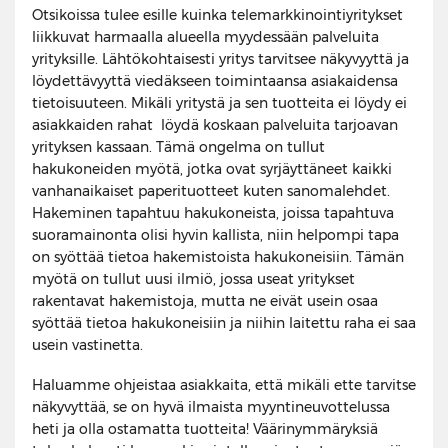
Otsikoissa tulee esille kuinka telemarkkinointiyritykset
liikkuvat harmaalla alueella myydessään palveluita
yrityksille. Lähtökohtaisesti yritys tarvitsee näkyvyyttä ja
löydettävyyttä viedäkseen toimintaansa asiakaidensa
tietoisuuteen. Mikäli yritystä ja sen tuotteita ei löydy ei
asiakkaiden rahat löydä koskaan palveluita tarjoavan
yrityksen kassaan. Tämä ongelma on tullut
hakukoneiden myötä, jotka ovat syrjäyttäneet kaikki
vanhanaikaiset paperituotteet kuten sanomalehdet.
Hakeminen tapahtuu hakukoneista, joissa tapahtuva
suoramainonta olisi hyvin kallista, niin helpompi tapa
on syöttää tietoa hakemistoista hakukoneisiin. Tämän
myötä on tullut uusi ilmiö, jossa useat yritykset
rakentavat hakemistoja, mutta ne eivät usein osaa
syöttää tietoa hakukoneisiin ja niihin laitettu raha ei saa
usein vastinetta.
Haluamme ohjeistaa asiakkaita, että mikäli ette tarvitse
näkyvyttää, se on hyvä ilmaista myyntineuvottelussa
heti ja olla ostamatta tuotteita! Väärinymmäryksiä