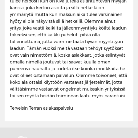
tulee helposti kun on kiva jutella asiantuntevan myyjän
kanssa, joka kertoo asioita ja sillä hetkellä on
ymmärrytä mutta kun maksun aika tulee varsinainen
hyöty ei ole näkyvissä sillä hetkellä. Olemme ainut
yritys, joka vaatii kaikilta jälleenmyyntiyksiköiltä laadun
takeeksi sen, että kaikki puhelut pitää olla
tallennettuina, jotta voimme taata hyvän myyntityön
laadun. Tämän vuoksi meitä vastaan tehdyt syytökset
ovat vain nimettömiä, koska asiakkaat, jotka esiintyvät
omalla nimellä joutuvat tai saavat kuulla oman
puheensa nauhalta ja todeta itse kuinka innokkaita he
ovat olleet ostamaan palvelun. Olemme toivoneet, että
koko ala ottaisi käyttöön vastaavat järjestelmät, jotta
välttäisimme vastaavat ongelmat muissakin yrityksissä
tai sen myötä heidän toiminnan laatu myös parantuisi.
Terveisin Terran asiakaspalvelu